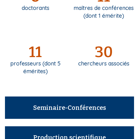
i
doctorants
maîtres de conférences
p
(dont 1 émérite)
a
l
11
30
professeurs (dont 5
chercheurs associés
émérites)
Seminaire-Conférences
Production scientifique